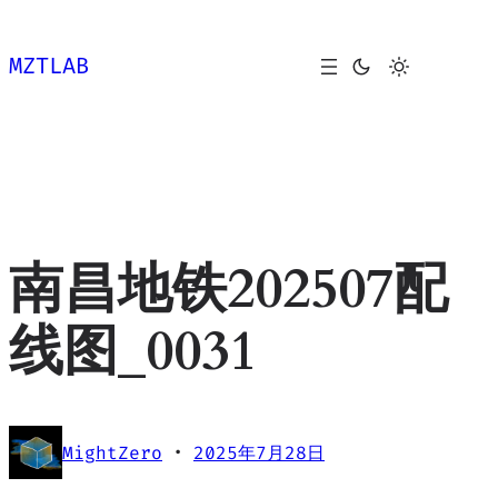
跳
至
MZTLAB
内
容
南昌地铁202507配
线图_0031
·
MightZero
2025年7月28日