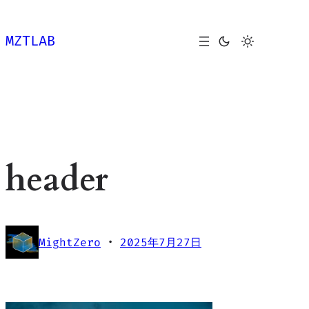
跳
至
MZTLAB
内
容
header
·
MightZero
2025年7月27日